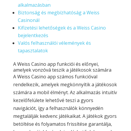
alkalmazásban
Biztonság és megbízhatóság a Weiss
Casinonál
Kifizetési lehetőségek és a Weiss Casino
bejelentkezés
Valós felhasználói vélemények és
tapasztalatok
A Weiss Casino app funkciói és előnyei,
amelyek vonzóvá teszik a játékosok számára
A Weiss Casino app számos funkcióval
rendelkezik, amelyek megkönnyítik a játékosok
számára a mobil élményt. Az alkalmazás intuitív
kezelőfelülete lehetővé teszi a gyors
navigációt, így a felhasználók könnyedén
megtalálják kedvenc játékaikat. A játékok gyors
betöltése és folyamatos frissítése garantálja,