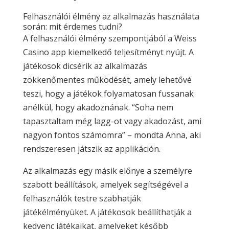
Felhasználói élmény az alkalmazás használata
során: mit érdemes tudni?
A felhasználói élmény szempontjából a Weiss
Casino app kiemelkedő teljesítményt nyújt. A
játékosok dicsérik az alkalmazás
zökkenőmentes működését, amely lehetővé
teszi, hogy a játékok folyamatosan fussanak
anélkül, hogy akadoznának. “Soha nem
tapasztaltam még lagg-ot vagy akadozást, ami
nagyon fontos számomra” – mondta Anna, aki
rendszeresen játszik az applikáción.
Az alkalmazás egy másik előnye a személyre
szabott beállítások, amelyek segítségével a
felhasználók testre szabhatják
játékélményüket. A játékosok beállíthatják a
kedvenc játékaikat, amelyeket később