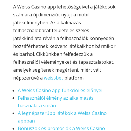
A Weiss Casino app lehetőségeivel a játékosok
számára új dimenziót nyújt a mobil
játékélményben. Az alkalmazás
felhasználóbarát felülete és széles
játékkínálata révén a felhasználók könnyedén
hozzáférhetnek kedvenc játékaikhoz bármikor
és bárhol. Cikkünkben felfedezzük a
felhasználói véleményeket és tapasztalatokat,
amelyek segítenek megérteni, miért vált
népszerűvé a
weissbet
platform.
A Weiss Casino app funkciói és előnyei
Felhasználói élmény az alkalmazás
használata során
A legnépszerűbb játékok a Weiss Casino
appban
Bónuszok és promóciók a Weiss Casino