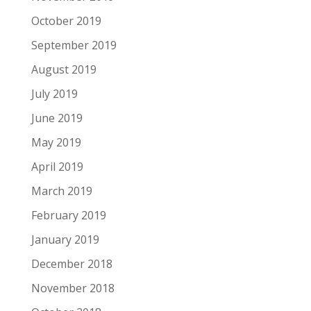
October 2019
September 2019
August 2019
July 2019
June 2019
May 2019
April 2019
March 2019
February 2019
January 2019
December 2018
November 2018