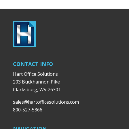
CONTACT INFO
Hart Office Solutions
203 Buckhannon Pike
Clarksburg, WV 26301
sales@hartofficesolutions.com
800-527-5366
NAVIGATION