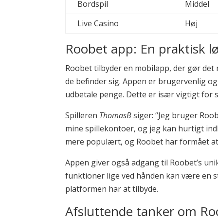
Bordspil
Middel
Live Casino
Høj
Roobet app: En praktisk løs
Roobet tilbyder en mobilapp, der gør det mu
de befinder sig. Appen er brugervenlig og 
udbetale penge. Dette er især vigtigt for s
Spilleren
ThomasB
siger: “Jeg bruger Roob
mine spillekontoer, og jeg kan hurtigt indb
mere populært, og Roobet har formået a
Appen giver også adgang til Roobet’s unik
funktioner lige ved hånden kan være en sto
platformen har at tilbyde.
Afsluttende tanker om R