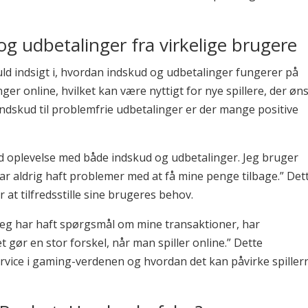
 og udbetalinger fra virkelige brugere
fuld indsigt i, hvordan indskud og udbetalinger fungerer på
ger online, hvilket kan være nyttigt for nye spillere, der øn
ndskud til problemfrie udbetalinger er der mange positive
od oplevelse med både indskud og udbetalinger. Jeg bruger
 har aldrig haft problemer med at få mine penge tilbage.” Det
at tilfredsstille sine brugeres behov.
år jeg har haft spørgsmål om mine transaktioner, har
t gør en stor forskel, når man spiller online.” Dette
vice i gaming-verdenen og hvordan det kan påvirke spiller