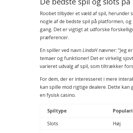
De bedste spil og slots p
Roobet tilbyder et væld af spil, herunder s
nogle af de bedste spil på platformen, og
gang. Det er vigtigt at udforske forskellig
præferencer.
En spiller ved navn
LindaH
nævner: “Jeg er 
temaer og funktioner! Det er virkelig sjovt
varieret udvalg af spil, som tiltrækker fors
For dem, der er interesseret i mere interak
kan spille mod rigtige dealere. Dette kan 
en fysisk casino.
Spiltype
Popular
Slots
Høj