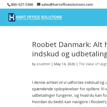
800-527-5366
sales@hartofficesolutions.com
Roobet Danmark: Alt 
indskud og udbetalin
by
eoadmin
|
May 14, 2026
|
The Value of Upgr
I denne artikel vil vi udforske indskud o
spændende spiloplevelser for spillere. Vi
udbetalinger fungerer, og hvad du kan for
hvordan du bedst kan navigere i Roobet’s