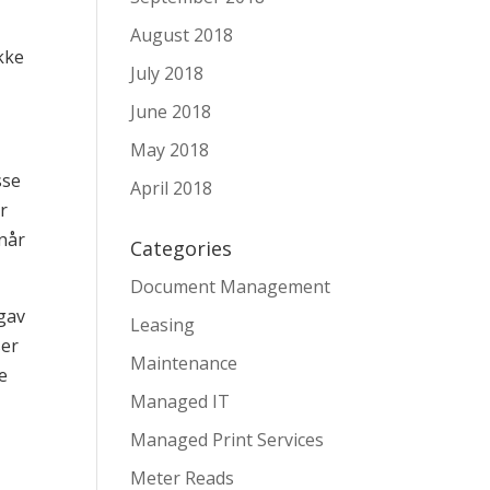
August 2018
ække
July 2018
June 2018
May 2018
sse
April 2018
r
 når
Categories
Document Management
 gav
Leasing
ser
Maintenance
e
Managed IT
Managed Print Services
Meter Reads