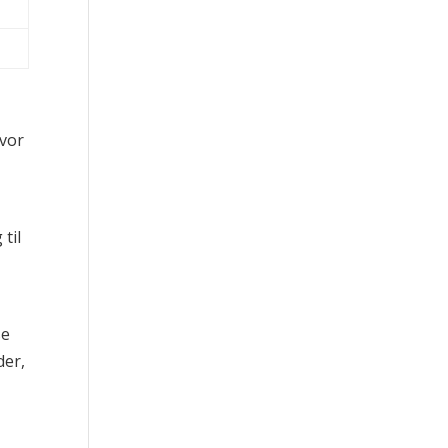
hvor
til
se
der,