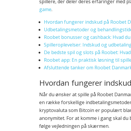
spillere, der deler deres erfaringer med 
game
.
Hvordan fungerer indskud på Roobet 
Udbetalingsmetoder og behandlingstid
Roobet bonusser og cashback: Hvad du 
Spilleroplevelser: Indskud og udbetalin
De bedste spil og slots på Roobet: Hva
Roobet app: En praktisk løsning til spill
Afsluttende tanker om Roobet Danmar
Hvordan fungerer indsku
Når du ønsker at spille på Roobet Danmark
en række forskellige indbetalingsmetoder,
kryptovaluta som Bitcoin er populært bla
anonymitet. For at komme i gang skal du 
følge vejledningen på skærmen.