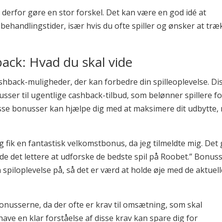
derfor gøre en stor forskel. Det kan være en god idé at
 behandlingstider, især hvis du ofte spiller og ønsker at tr
ack: Hvad du skal vide
hback-muligheder, der kan forbedre din spilleoplevelse. Di
sser til ugentlige cashback-tilbud, som belønner spillere fo
disse bonusser kan hjælpe dig med at maksimere dit udbytte,
eg fik en fantastisk velkomstbonus, da jeg tilmeldte mig. Det
orde det lettere at udforske de bedste spil på Roobet.” Bonus
spiloplevelse på, så det er værd at holde øje med de aktuell
bonusserne, da der ofte er krav til omsætning, som skal
have en klar forståelse af disse krav kan spare dig for