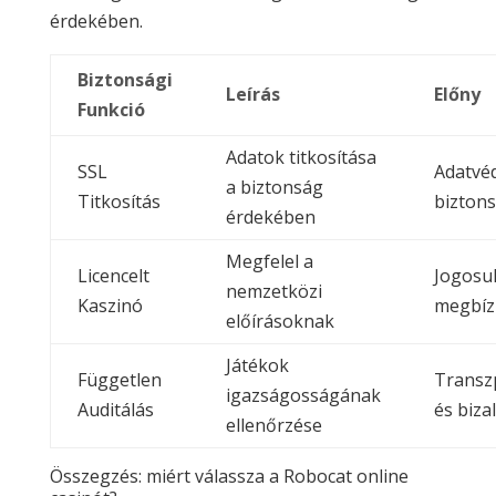
érdekében.
Biztonsági
Leírás
Előny
Funkció
Adatok titkosítása
SSL
Adatvé
a biztonság
Titkosítás
bizton
érdekében
Megfelel a
Licencelt
Jogosul
nemzetközi
Kaszinó
megbíz
előírásoknak
Játékok
Független
Transz
igazságosságának
Auditálás
és biza
ellenőrzése
Összegzés: miért válassza a Robocat online