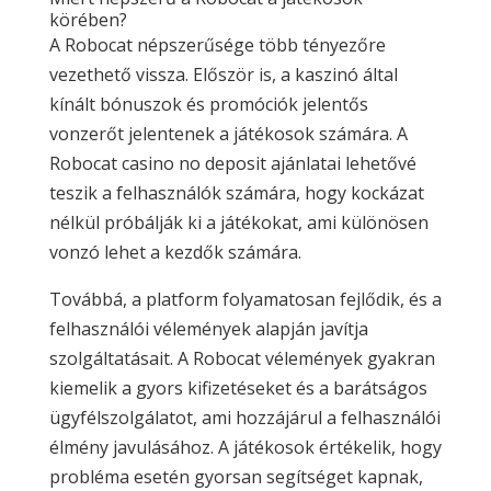
körében?
A Robocat népszerűsége több tényezőre
vezethető vissza. Először is, a kaszinó által
kínált bónuszok és promóciók jelentős
vonzerőt jelentenek a játékosok számára. A
Robocat casino no deposit ajánlatai lehetővé
teszik a felhasználók számára, hogy kockázat
nélkül próbálják ki a játékokat, ami különösen
vonzó lehet a kezdők számára.
Továbbá, a platform folyamatosan fejlődik, és a
felhasználói vélemények alapján javítja
szolgáltatásait. A Robocat vélemények gyakran
kiemelik a gyors kifizetéseket és a barátságos
ügyfélszolgálatot, ami hozzájárul a felhasználói
élmény javulásához. A játékosok értékelik, hogy
probléma esetén gyorsan segítséget kapnak,