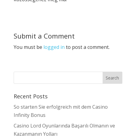
Submit a Comment
You must be
logged in
to post a comment.
Recent Posts
So starten Sie erfolgreich mit dem Casino
Infinity Bonus
Casino Lord Oyunlarında Başarılı Olmanın ve
Kazanmanın Yolları