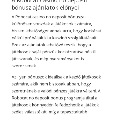
A Robocat casino no deposit
bónusz ajánlatok előnyei
A Robocat casino no deposit bónuszai
különösen vonzóak a játékosok számára,
hiszen lehetőséget adnak arra, hogy kockázat
nélkül próbálják ki a kaszinó szolgáltatásait.
Ezek az ajánlatok lehetővé teszik, hogy a
játékosok saját pénzük kockáztatása nélkül
játsszanak, és még nyereményeket is
szerezzenek.
Az ilyen bónuszok ideálisak a kezdő játékosok
számára, akik nem biztosak abban, hogy
szeretnének-e valódi pénzes játékra váltani. A
Robocat no deposit bonus programja által a
játékosok könnyedén felfedezhetik a játékok
széles választékát, míg a tapasztaltabb