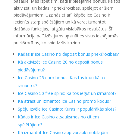
pasaulē. Mēs izpētīsim, kādi ir pieejamie bonusi, kā tos
aktivizēt, un kādas ir priekšrocības, spēlējot ar šiem
piedāvājumiem. Uzzināsiet arī, kāpēc Ice Casino ir
iecienīts starp spēlētājiem un kā varat izmantot
dažādas funkcijas, lai gūtu vislabākos rezultātus. Šī
informācija palīdzēs jums apzināties visus iespējamās
priekšrocības, ko sniedz šis kazino.
Kādas ir Ice Casino no deposit bonus priekšrocības?
Kā aktivizēt Ice Casino 20 no deposit bonus
piedāvājumu?
Ice Casino 25 euro bonus: Kas tas ir un kā to
izmantot?
Ice Casino 50 free spins: Kā tos iegūt un izmantot?
Kā atrast un izmantot Ice Casino promo kodus?
Spēļu izvēle Ice Casino: Kuras ir populārākās slots?
Kādas ir Ice Casino atsauksmes no citiem
spēlētājiem?
Kā izmantot Ice Casino app vai apk mobilajām