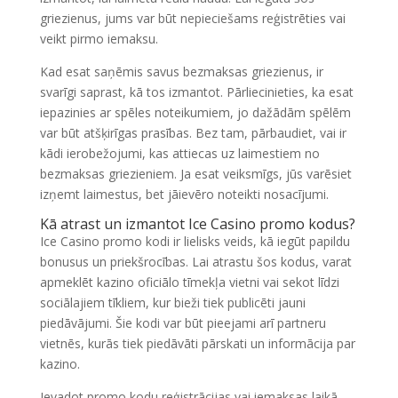
griezienus, jums var būt nepieciešams reģistrēties vai
veikt pirmo iemaksu.
Kad esat saņēmis savus bezmaksas griezienus, ir
svarīgi saprast, kā tos izmantot. Pārliecinieties, ka esat
iepazinies ar spēles noteikumiem, jo ​​dažādām spēlēm
var būt atšķirīgas prasības. Bez tam, pārbaudiet, vai ir
kādi ierobežojumi, kas attiecas uz laimestiem no
bezmaksas griezieniem. Ja esat veiksmīgs, jūs varēsiet
izņemt laimestus, bet jāievēro noteikti nosacījumi.
Kā atrast un izmantot Ice Casino promo kodus?
Ice Casino promo kodi ir lielisks veids, kā iegūt papildu
bonusus un priekšrocības. Lai atrastu šos kodus, varat
apmeklēt kazino oficiālo tīmekļa vietni vai sekot līdzi
sociālajiem tīkliem, kur bieži tiek publicēti jauni
piedāvājumi. Šie kodi var būt pieejami arī partneru
vietnēs, kurās tiek piedāvāti pārskati un informācija par
kazino.
Ievadot promo kodu reģistrācijas vai iemaksas laikā,