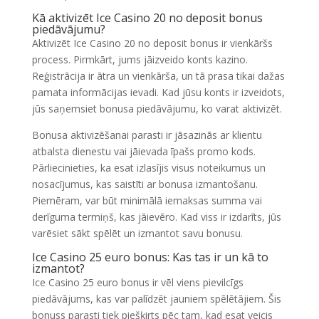
Kā aktivizēt Ice Casino 20 no deposit bonus
piedāvājumu?
Aktivizēt Ice Casino 20 no deposit bonus ir vienkāršs
process. Pirmkārt, jums jāizveido konts kazino.
Reģistrācija ir ātra un vienkārša, un tā prasa tikai dažas
pamata informācijas ievadi. Kad jūsu konts ir izveidots,
jūs saņemsiet bonusa piedāvājumu, ko varat aktivizēt.
Bonusa aktivizēšanai parasti ir jāsazinās ar klientu
atbalsta dienestu vai jāievada īpašs promo kods.
Pārliecinieties, ka esat izlasījis visus noteikumus un
nosacījumus, kas saistīti ar bonusa izmantošanu.
Piemēram, var būt minimālā iemaksas summa vai
derīguma termiņš, kas jāievēro. Kad viss ir izdarīts, jūs
varēsiet sākt spēlēt un izmantot savu bonusu.
Ice Casino 25 euro bonus: Kas tas ir un kā to
izmantot?
Ice Casino 25 euro bonus ir vēl viens pievilcīgs
piedāvājums, kas var palīdzēt jauniem spēlētājiem. Šis
bonuss parasti tiek piešķirts pēc tam, kad esat veicis