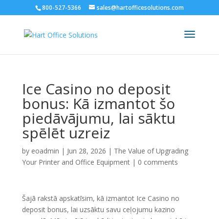
800-527-5366
sales@hartofficesolutions.com
Ice Casino no deposit
bonus: Kā izmantot šo
piedāvājumu, lai sāktu
spēlēt uzreiz
by
eoadmin
|
Jun 28, 2026
|
The Value of Upgrading
Your Printer and Office Equipment
|
0 comments
Šajā rakstā apskatīsim, kā izmantot Ice Casino no
deposit bonus, lai uzsāktu savu ceļojumu kazino