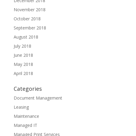
December 2018
November 2018
October 2018
September 2018
August 2018
July 2018
June 2018
May 2018
April 2018
Categories
Document Management
Leasing
Maintenance
Managed IT
Managed Print Services