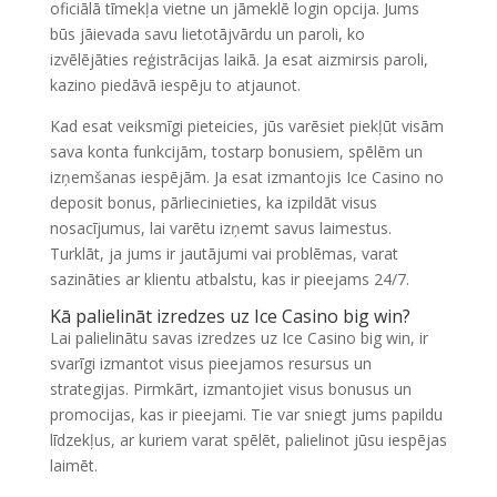
oficiālā tīmekļa vietne un jāmeklē login opcija. Jums
būs jāievada savu lietotājvārdu un paroli, ko
izvēlējāties reģistrācijas laikā. Ja esat aizmirsis paroli,
kazino piedāvā iespēju to atjaunot.
Kad esat veiksmīgi pieteicies, jūs varēsiet piekļūt visām
sava konta funkcijām, tostarp bonusiem, spēlēm un
izņemšanas iespējām. Ja esat izmantojis Ice Casino no
deposit bonus, pārliecinieties, ka izpildāt visus
nosacījumus, lai varētu izņemt savus laimestus.
Turklāt, ja jums ir jautājumi vai problēmas, varat
sazināties ar klientu atbalstu, kas ir pieejams 24/7.
Kā palielināt izredzes uz Ice Casino big win?
Lai palielinātu savas izredzes uz Ice Casino big win, ir
svarīgi izmantot visus pieejamos resursus un
strategijas. Pirmkārt, izmantojiet visus bonusus un
promocijas, kas ir pieejami. Tie var sniegt jums papildu
līdzekļus, ar kuriem varat spēlēt, palielinot jūsu iespējas
laimēt.